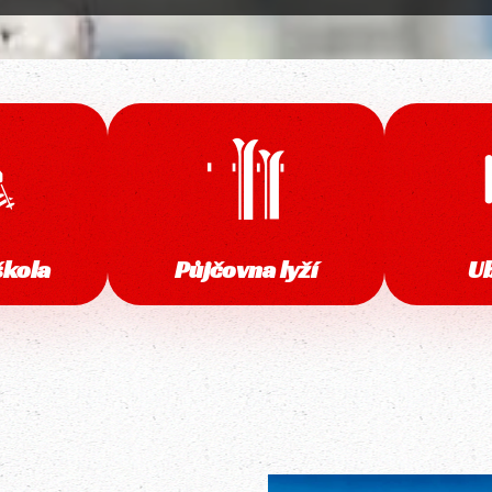
škola
Půjčovna lyží
U