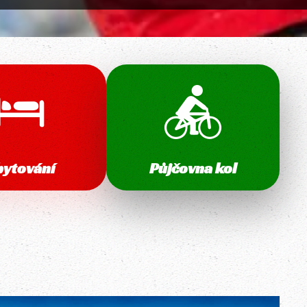
bytování
Půjčovna kol