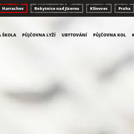
Harrachov
Rokytnice nad Jizerou
Klínovec
Praha
Á ŠKOLA
PŮJČOVNA LYŽÍ
UBYTOVÁNÍ
PŮJČOVNA KOL