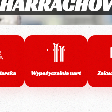
HARRACHO
iarska
Wypożyczalnia nart
Zakw