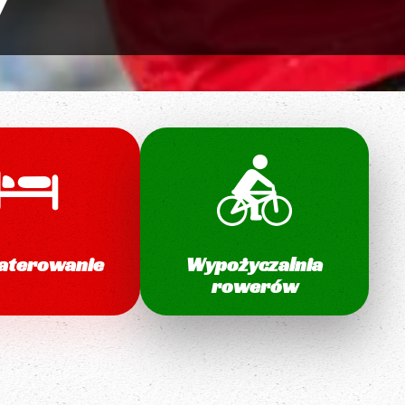
V
aterowanie
Wypożyczalnia
rowerów