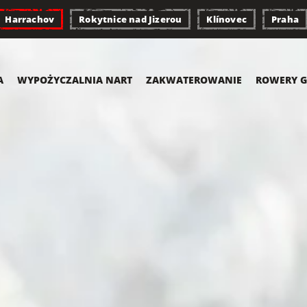
Harrachov
Rokytnice nad Jizerou
Klínovec
Praha
A
WYPOŻYCZALNIA NART
ZAKWATEROWANIE
ROWERY G