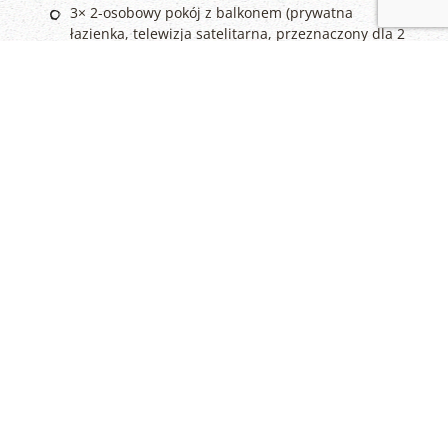
3× 2-osobowy pokój z balkonem (prywatna
łazienka, telewizja satelitarna, przeznaczony dla 2
do 3 osób, możliwość dostawki)
5× 2-osobowy pokój (prywatna łazienka, telewizja
satelitarna i dostawka) Położenie
Położenie
Pensjonat Rotunda znajduje się w idealnym miejscu
dla aktywnych sportowców, spokojnych wczasowiczów
i oczywiście rodzin z dziećmi. Pensjonat znajduje się
wprost w centrum Harrachova, około 100 m od kolejki
linowej i tras zjazdowych na Czarciej Górze.
Zniżki i korzyści dla Gości
wypożyczalnia nart / rowerów 20%
szkółka narciarska 10%