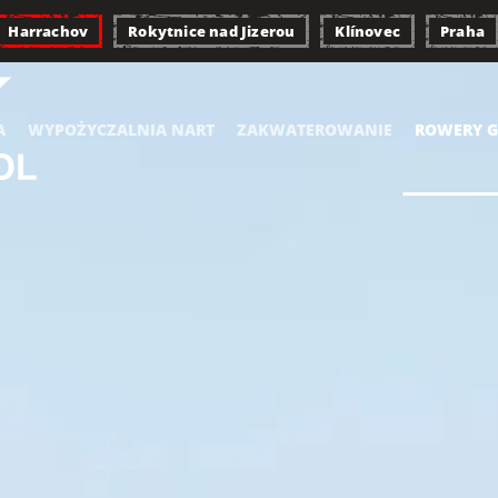
Harrachov
Rokytnice nad Jizerou
Klínovec
Praha
A
WYPOŻYCZALNIA NART
ZAKWATEROWANIE
ROWERY G